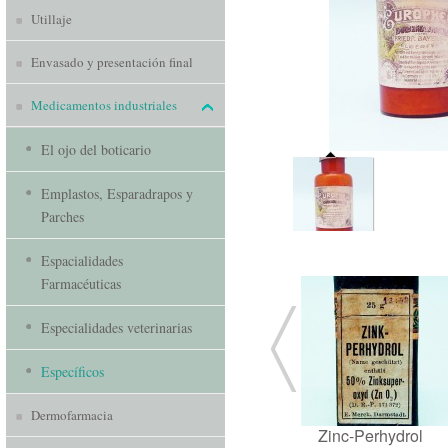
Utillaje
Envasado y presentación final
Medicamentos industriales
El ojo del boticario
Emplastos, Esparadrapos y
Parches
Espacialidades
Farmacéuticas
Especialidades veterinarias
Específicos
Dermofarmacia
Zinc-Perhydrol
Vio