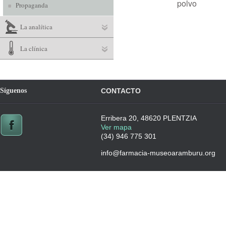
polvo
Propaganda
La analítica
La clínica
Síguenos
CONTACTO
Erribera 20, 48620 PLENTZIA
Ver mapa
(34) 946 775 301
info@farmacia-museoaramburu.org