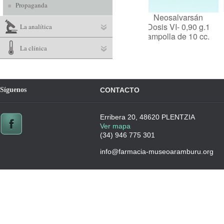
Propaganda
Neosalvarsán
Neos
Dosis VI- 0,90 g.1
Dosis V 
La analítica
ampolla de 10 cc.
ampol
La clínica
Síguenos
CONTACTO
Erribera 20, 48620 PLENTZIA
Ver mapa
(34) 946 775 301
info@farmacia-museoaramburu.org