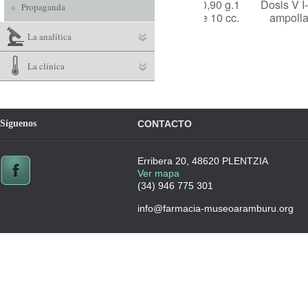
Dosis VI- 0,90 g.1
Dosis V I- 0,90 g. 
Propaganda
ampolla de 10 cc.
ampolla de 8cc
La analítica
La clínica
Síguenos
CONTACTO
Erribera 20, 48620 PLENTZIA
Ver mapa
(34) 946 775 301
info@farmacia-museoaramburu.org