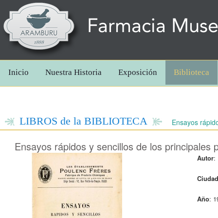
Farmacia Mus
Inicio
Nuestra Historia
Exposición
Biblioteca
LIBROS de la BIBLIOTECA
Ensayos rápido
Ensayos rápidos y sencillos de los principale
Autor
:
Ciuda
Año
: 1