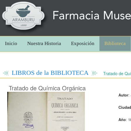
Farmacia Mus
Inicio
Nuestra Historia
Exposición
Biblioteca
LIBROS de la BIBLIOTECA
Tratado de Qu
Tratado de Química Orgánica
Autor
:
Ciuda
Año
: 1