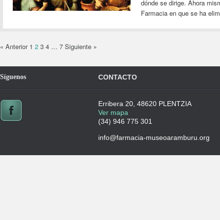
dónde se dirige. Ahora mis
Farmacia en que se ha elim
« Anterior
1
2
3
4
…
7
Siguiente »
Síguenos
CONTACTO
Erribera 20, 48620 PLENTZIA
Ver mapa
(34) 946 775 301
info@farmacia-museoaramburu.org