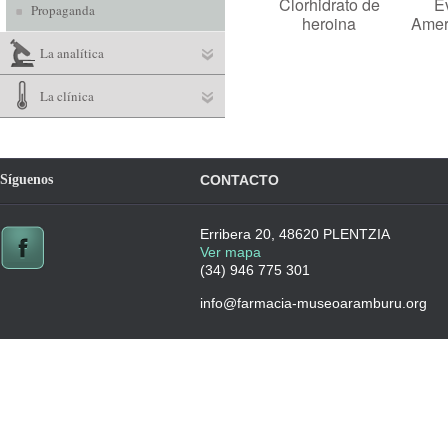
Clorhidrato de
E
Propaganda
heroina
Amer
La analítica
La clínica
Síguenos
CONTACTO
Erribera 20, 48620 PLENTZIA
Ver mapa
(34) 946 775 301
info@farmacia-museoaramburu.org