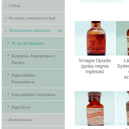
Utillaje
Envasado y presentación final
Medicamentos industriales
El ojo del boticario
Emplastos, Esparadrapos y
Vinagre Opiado
Lá
Parches
(gotas negras
Syden
inglesas)
Espacialidades
az
Farmacéuticas
Especialidades veterinarias
Específicos
Dermofarmacia