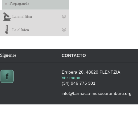
Propaganda
La analítica
La clínica
Síguenos
CONTACTO
Erribera 20, 48620 PLENTZIA
Ver mapa
(34) 946 775 301
info@farmacia-museoaramburu.org