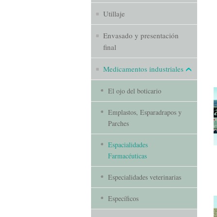
Utillaje
Envasado y presentación
final
Medicamentos industriales
El ojo del boticario
Emplastos, Esparadrapos y
Parches
Espacialidades
Farmacéuticas
Especialidades veterinarias
Específicos