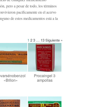
ión, pero a pesar de todo, los términos
onvivieron pacíficamente en el acervo
inguno de estos medicamentos está a la
1
2
3
…
13
Siguiente »
varsénobenzol
Procaingel 3
«Billon»
ampollas