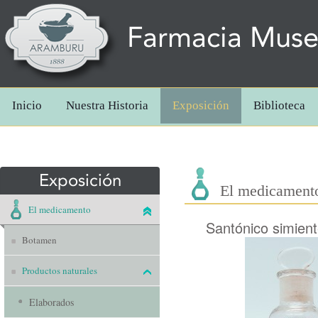
Farmacia Mus
Inicio
Nuestra Historia
Exposición
Biblioteca
Exposición
El medicament
El medicamento
Santónico simien
Botamen
Productos naturales
Elaborados