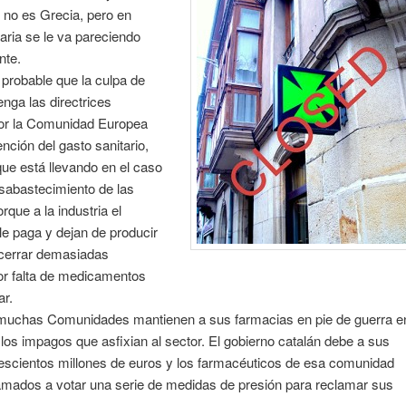
 no es Grecia, pero en
taria se le va pareciendo
nte.
probable que la culpa de
tenga las directrices
or la Comunidad Europea
ención del gasto sanitario,
ue está llevando en el caso
sabastecimiento de las
rque a la industria el
le paga y dejan de producir
 cerrar demasiadas
or falta de medicamentos
ar.
uchas Comunidades mantienen a sus farmacias en pie de guerra e
 los impagos que asfixian al sector. El gobierno catalán debe a sus
rescientos millones de euros y los farmacéuticos de esa comunidad
lamados a votar una serie de medidas de presión para reclamar sus