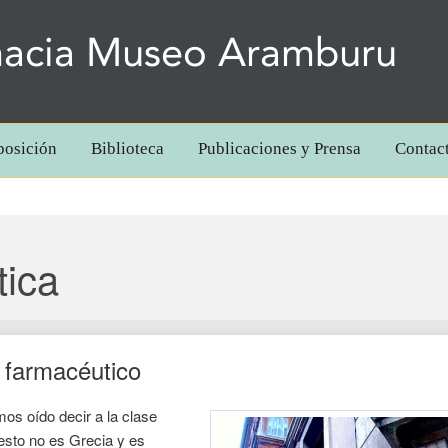
acia Museo Aramburu
posición
Biblioteca
Publicaciones y Prensa
Contac
tica
 farmacéutico
os oído decir a la clase
 esto no es Grecia y es