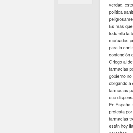
verdad, esto
política sani
peligrosame
Es más que 
todo ello la 
marcadas p
para la cont
contención q
Griego al de
farmacias po
gobierno no 
obligando a
farmacias p
que dispens
En España m
protesta por
farmacias t
están hoy l
derechos.