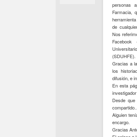
personas a
Farmacia, q
herramienta 
de cualquie
Nos referim
Facebook 
Universita
(SDUHFE).
Gracias a l
los histor
difusión, e i
En esta pág
investigador
Desde que e
compartido
Alguien tení
encargo.
Gracias Anto
El enlace a 